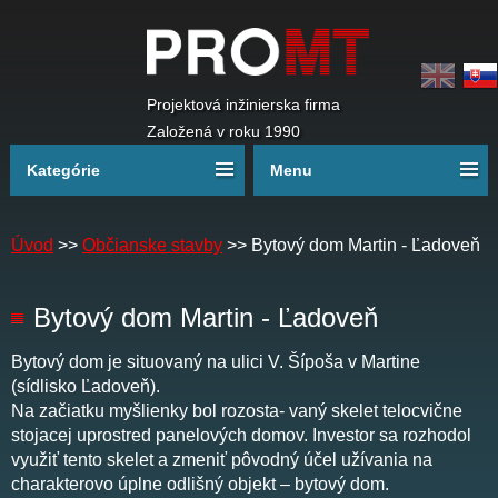
Projektová inžinierska firma
Založená v roku 1990
Kategórie
Menu
Úvod
>>
Občianske stavby
>>
Bytový dom Martin - Ľadoveň
Bytový dom Martin - Ľadoveň
Bytový dom je situovaný na ulici V. Šípoša v Martine
(sídlisko Ľadoveň).
Na začiatku myšlienky bol rozosta- vaný skelet telocvične
stojacej uprostred panelových domov. Investor sa rozhodol
využiť tento skelet a zmeniť pôvodný účel užívania na
charakterovo úplne odlišný objekt – bytový dom.