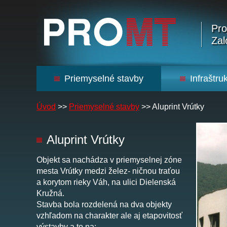
Pro
Zal
Priemyselné stavby
Infraštru
Úvod
>>
Priemyselné stavby
>>
Aluprint Vrútky
Aluprint Vrútky
Objekt sa nachádza v priemyselnej zóne
mesta Vrútky medzi želez- ničnou traťou
a korytom rieky Váh, na ulici Dielenská
Kružná.
Stavba bola rozdelená na dva objekty
vzhľadom na charakter ale aj etapovitosť
výstavby a to na: